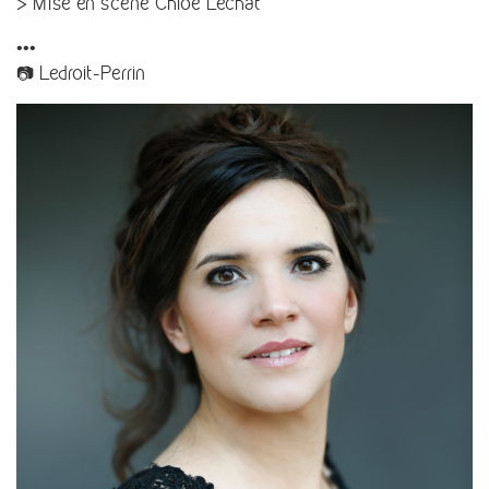
> Mise en scène Chloé Lechat
•••
📷 Ledroit-Perrin