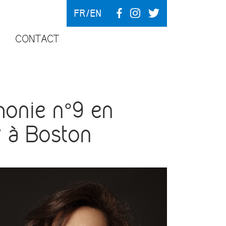
FR
EN
CONTACT
nie n°9 en
y à Boston