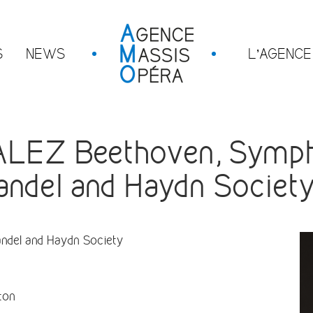
S
NEWS
L’AGENCE
EZ Beethoven, Sympho
Handel and Haydn Societ
del and Haydn Society
ton