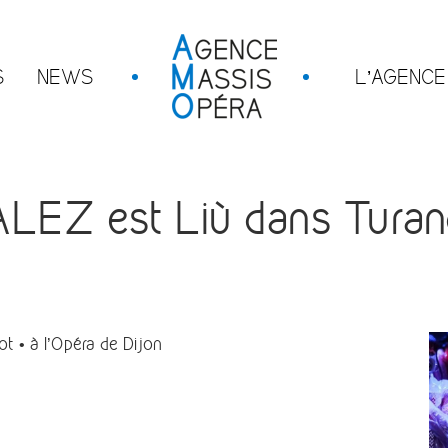
S
NEWS
L’AGENCE
Z est Liù dans Turando
 • à l’
Opéra de Dijon