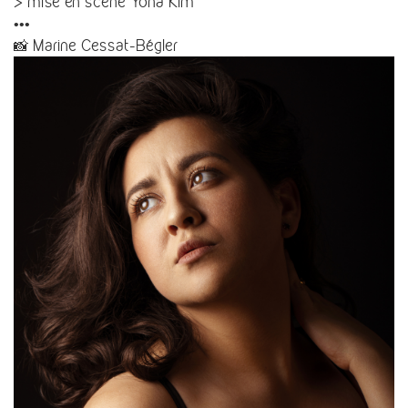
> mise en scène Yona Kim
•••
📸 Marine Cessat-Bégler