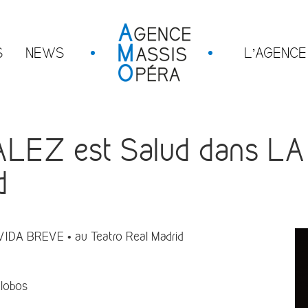
S
NEWS
L’AGENCE
EZ est Salud dans LA
d
DA BREVE • au Teatro Real Madrid
alobos