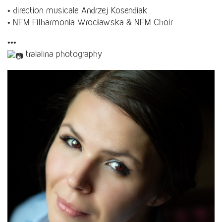
• direction musicale Andrzej Kosendiak
•
NFM Filharmonia Wrocławska
& NFM Choir
•••
tralalina photography