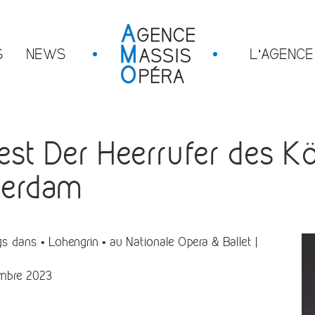
S
NEWS
L’AGENCE
t Der Heerrufer des Kö
terdam
s dans • Lohengrin • au
Nationale Opera & Ballet
|
embre 2023