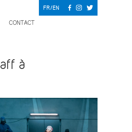
FR
EN
CONTACT
aff à