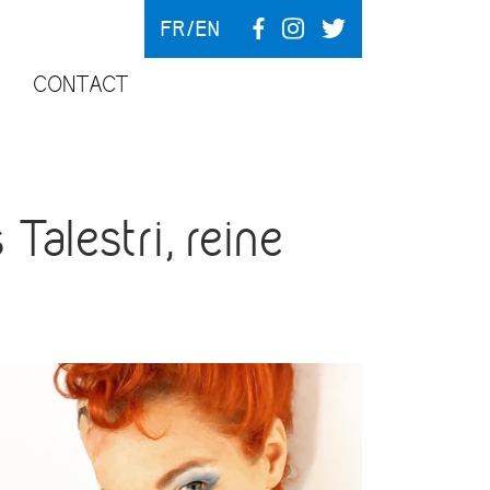
FR
EN
CONTACT
lestri, reine