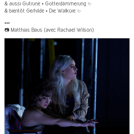
& aussi Gutrune • Götterdämmerung ✨
& bientôt Gerhilde • Die Walküre ✨
•••
📷 Matthias Baus (avec Rachael Wilson)