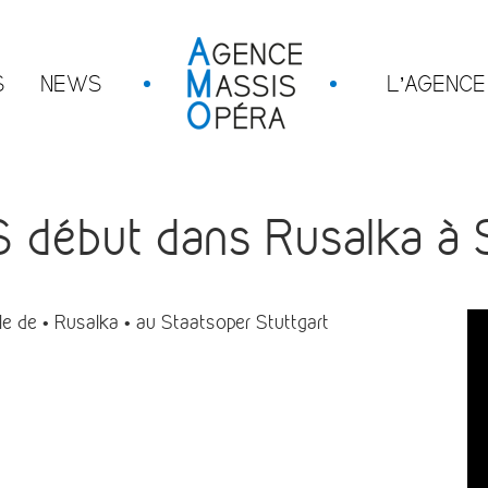
S
NEWS
L’AGENCE
début dans Rusalka à S
e de • Rusalka • au Staatsoper Stuttgart