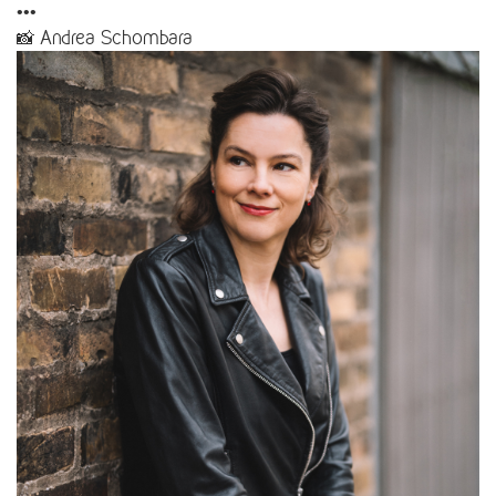
•••
📸 Andrea Schombara