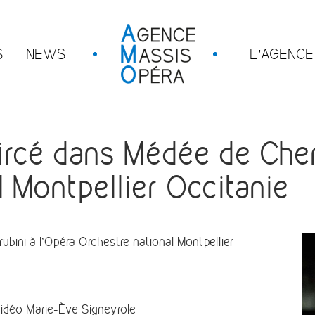
S
NEWS
L’AGENCE
cé dans Médée de Cherub
l Montpellier Occitanie
ini à l’Opéra Orchestre national Montpellier
vidéo Marie-Ève Signeyrole