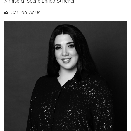
> mise en scène Enrico Stinchelli
📸 Carlton-Agius