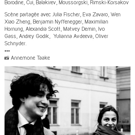
Borodine, Cui, Balakirev, Moussorgski, Rimski-Korsakov
Scène partagée avec Julia Fischer, Eva Zavaro, Wen
Xiao Zheng, Benjamin Nyffenegger, Maximilian
Hornung, Alexandra Scott, Matvey Demin, Ivo
Gass, Andrey Godik, Yulianna Avdeeva, Oliver
Schnyder.
•••
📸 Annemone Taake