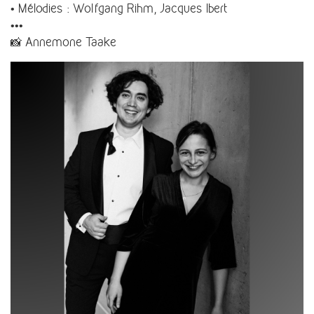
• Mélodies : Wolfgang Rihm, Jacques Ibert
•••
📸 Annemone Taake