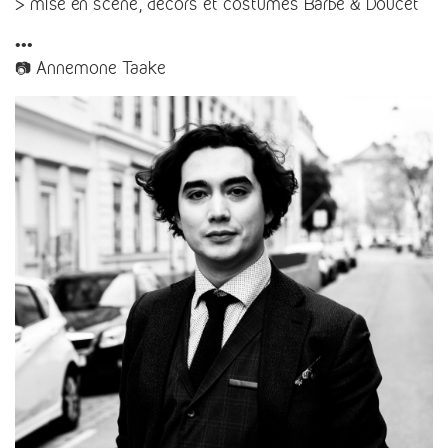
> mise en scène, décors et costumes Barbe & Doucet
•••
📷 Annemone Taake