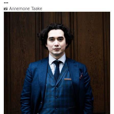
•••
📸 Annemone Taake