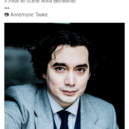
> mise en scène Anna Bernreitner
•••
📷 Annemone Taake