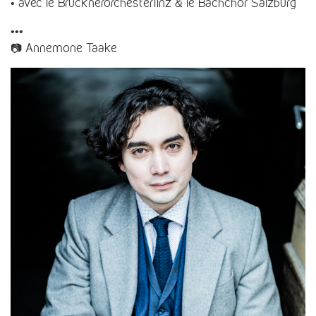
• avec le Brucknerorchesterlinz & le Bachchor Salzburg
•••
📷 Annemone Taake