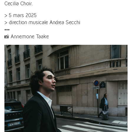
Cecilia Choir.
> 5 mars 2025
> direction musicale Andrea Secchi
•••
📸 Annemone Taake