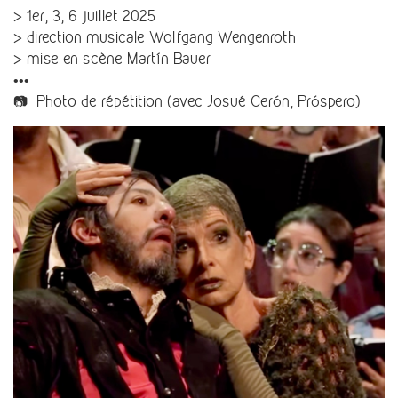
> 1er, 3, 6 juillet 2025
> direction musicale Wolfgang Wengenroth
> mise en scène Martín Bauer
•••
📷 Photo de répétition (avec Josué Cerón, Próspero)