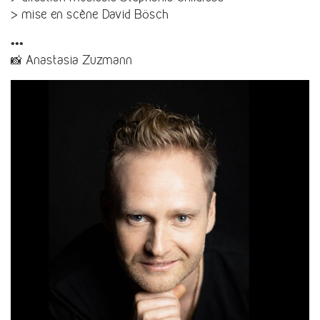
> mise en scène
David Bösch
•••
📸 Anastasia Zuzmann