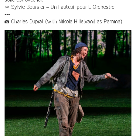
✏️ Sylvie Boursier – Un Fauteuil pour L’Orchestre
•••
📸 Charles Duprat (with Nikola Hillebrand as Pamina)