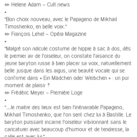
✏️ Helene Adam – Cult.news
•
“Bon choix nouveau, avec le Papageno de Mikhail
Timoshenko, en belle voix.”
✏️ François Lehel – Opéra Magazine
•
“Malgré son ridicule costume de hippie à sac à dos, dès
le premier air de l’oiseleur, on constate l’aisance du
jeune baryton russe à bien placer sa voix, naturellement
belle jusque dans les aigus, une beauté vocale qui se
confirme dans « Ein Mädchen oder Weibchen » : un pur
moment de plaisir !”
✏️ Frédéric Meyer – Première Loge
•
“…le maitre des lieux est bien l’inénarrable Papageno,
Mikhail Timoshenko, que l’on sent chez lui à Bastille. Le
baryton puissant incarne l’oiseleur vibrionnant sans le
caricaturer avec beaucoup d’humour et de tendresse, la
salle est avec lui.”