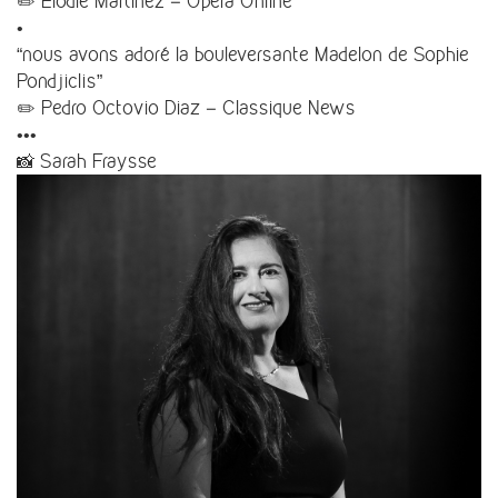
✏️ Elodie Martinez – Opera Online
•
“nous avons adoré la bouleversante Madelon de Sophie
Pondjiclis”
✏️ Pedro Octovio Diaz – Classique News
•••
📸 Sarah Fraysse