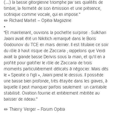
(…) la basse géorgienne triomphe par ses qualités de
timbre, la fermeté de son émission et une présence,
scénique comme vocale, qui en impose.”
✏️ Richard Martet – Opéra Magazine
•
“Et maintenant, ouvrons la pochette surprise : Sulkhan
Jaiani avait été un Nikitich remarqué dans le Boris
Godounov du TCE en mars dernier. Il est titulaire ce soir
du rôle à haut risque de Zaccaria ; rappelons que Verdi
avait la grande basse Derivis sous la main, et qu’il en a
profité pour gratifier le rôle de Zaccaria de trois
moments particulièrement délicats à négocier. Mais dès
le « Sperate o figli », Jaiani prend le dessus. Il possède
une basse bien profonde, très étayée dans les graves, à
laquelle il peut manquer parfois seulement un cantabile
stabilisé. Ovation fournie et entièrement méritée au
baisser de rideau.”
✏️ Thierry Verger – Forum Opéra