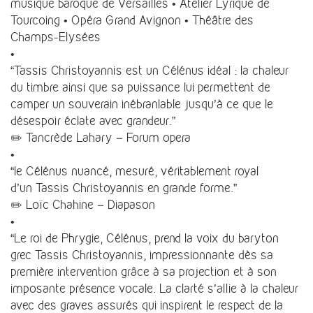
musique baroque de Versailles • Atelier Lyrique de
Tourcoing • Opéra Grand Avignon • Théâtre des
Champs-Elysées
•
“Tassis Christoyannis est un Célénus idéal : la chaleur
du timbre ainsi que sa puissance lui permettent de
camper un souverain inébranlable jusqu’à ce que le
désespoir éclate avec grandeur.”
✏️ Tancrède Lahary – Forum opera
•
“le Célénus nuancé, mesuré, véritablement royal
d’un Tassis Christoyannis en grande forme.”
✏️ Loïc Chahine – Diapason
•
“Le roi de Phrygie, Célénus, prend la voix du baryton
grec Tassis Christoyannis, impressionnante dès sa
première intervention grâce à sa projection et à son
imposante présence vocale. La clarté s’allie à la chaleur
avec des graves assurés qui inspirent le respect de la