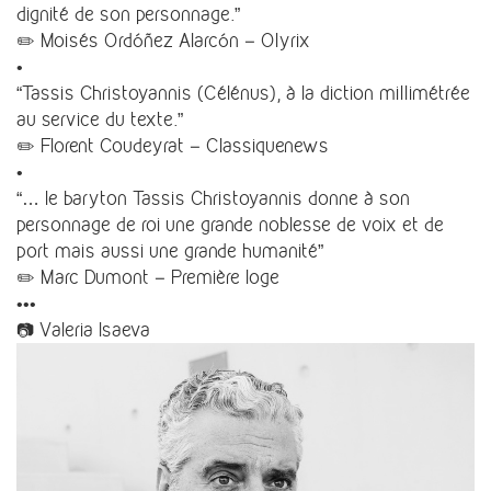
dignité de son personnage.”
✏️ Moisés Ordóñez Alarcón – Olyrix
•
“Tassis Christoyannis (Célénus), à la diction millimétrée
au service du texte.”
✏️ Florent Coudeyrat – Classiquenews
•
“… le baryton Tassis Christoyannis donne à son
personnage de roi une grande noblesse de voix et de
port mais aussi une grande humanité”
✏️ Marc Dumont – Première loge
•••
📷 Valeria Isaeva