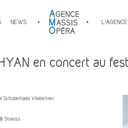
S
NEWS
L’AGENCE
N en concert au festi
Schubertiada Vilabertran
 & Strauss