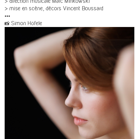
> direction musicale Marc Minkowski
> mise en scène, décors Vincent Boussard
•••
📸 Simon Höfele