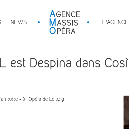
S
NEWS
L’AGENCE
st Despina dans Così f
 tutte • à l’Opéra de Leipzig