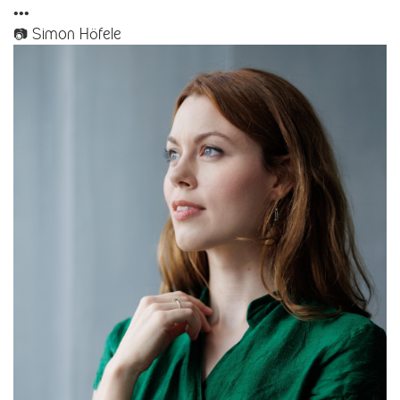
•••
📷 Simon Höfele