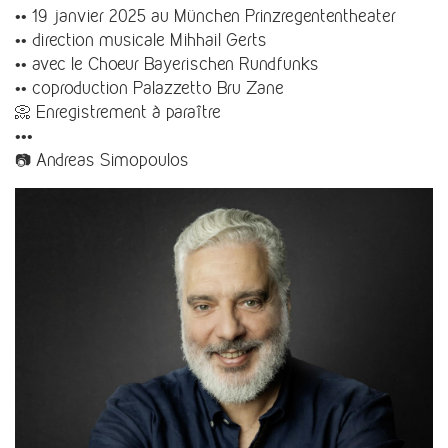
•• 19 janvier 2025 au München Prinzregententheater
•• direction musicale Mihhail Gerts
•• avec le Choeur Bayerischen Rundfunks
•• coproduction Palazzetto Bru Zane
📀 Enregistrement à paraître
•••
📷 Andreas Simopoulos