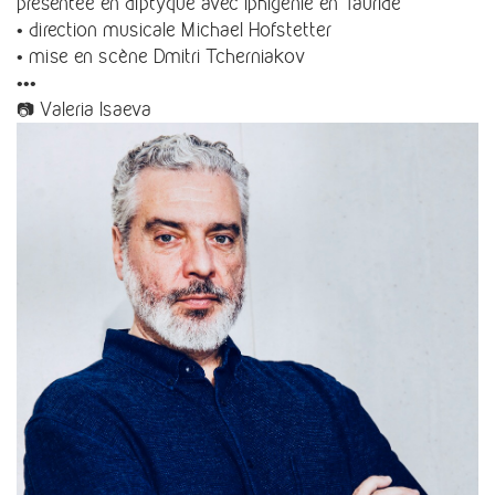
presentée en diptyque avec Iphigénie en Tauride
• direction musicale Michael Hofstetter
• mise en scène Dmitri Tcherniakov
•••
📷 Valeria Isaeva