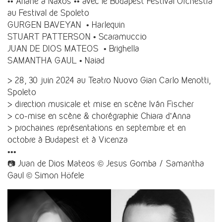
•• Ariane à Naxos •• avec le Budapest Festival Orchestra
au Festival de Spoleto
GURGEN BAVEYAN • Harlequin
STUART PATTERSON • Scaramuccio
JUAN DE DIOS MATEOS • Brighella
SAMANTHA GAUL • Naiad
> 28, 30 juin 2024 au Teatro Nuovo Gian Carlo Menotti,
Spoleto
> direction musicale et mise en scène Iván Fischer
> co-mise en scène & chorégraphie Chiara d’Anna
> prochaines représentations en septembre et en
octobre à Budapest et à Vicenza
•••
📷 Juan de Dios Mateos © Jesus Gomba / Samantha
Gaul © Simon Höfele