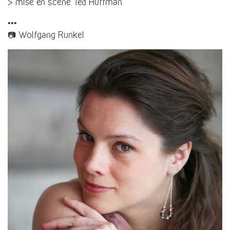
> mise en scène Ted Huffman
•••
📷 Wolfgang Runkel