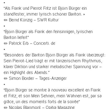
•
“Als Frank und Pierrot Fritz ist Björn Bürger ein
standfester, immer lyrisch schöner Bariton. »
✏️ Bernd Künzig – SWR Kultur
•
“Björn Bürger als Frank den feinsinnigen, lyrischen
Bariton liefert”
✏️ Patrick Erb – Concerti. de
•
“Besonders der Bariton Björn Bürger als Frank überzeugt:
Sein Pierrot-Lied trägt er mit tänzerischem Rhythmus,
klarer Diktion und starker melodischer Spannung vor –
ein Highlight des Abends.”
✏️ Simon Bordier – Tages-Anzeiger
•
“Björn Bürger se montre à nouveau excellent en Frank
et Fritz, et son Mein Sehnen, mein Wähnen est, par sa
grâce, un des moments forts de la soirée”
✏️ Nicolas Blanmont – Opéra Magazine