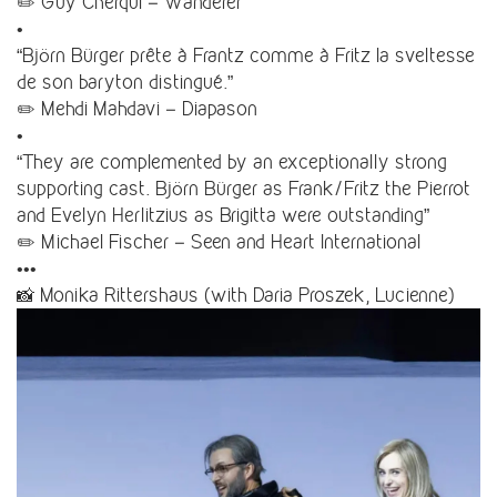
✏️ Guy Cherqui – Wanderer
•
“Björn Bürger prête à Frantz comme à Fritz la sveltesse
de son baryton distingué.”
✏️ Mehdi Mahdavi – Diapason
•
“They are complemented by an exceptionally strong
supporting cast. Björn Bürger as Frank/Fritz the Pierrot
and Evelyn Herlitzius as Brigitta were outstanding”
✏️ Michael Fischer – Seen and Heart International
•••
📸 Monika Rittershaus (with Daria Proszek, Lucienne)