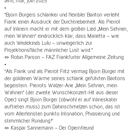
avril, mai, juin 2025
•
“Björn Bürgers schlanker und flexibler Bariton verleiht
Frank einen Ausdruck der Durchtriebenheit. Als Pierrot
auf Inlinern macht er mit dem großen Lied „Mein Sehnen,
mein Wähnen“ eindrücklich klar, dass Marietta – wie
auch Wedekinds Lulu – unweigerlich zur
Projektionsfläche männlicher Lust wird.”
✏️ Robin Parson – FAZ Frankfurter Allgemeine Zeitung
•
“Als Frank und als Pierrot Fritz vermag Björn Bürger mit
der goldenen Wärme seines schlank geführten Baritons
begeistern. Pierrots Walzer-Arie „Mein Sehnen, mein
Wähnen“ (der zweite Wunschkonzert-Hit aus dieser
Oper) singt Björn Bürger (obwohl er auf Inlineskater
auftreten muss) zum Dahinschmelzen schön, das ist
vom Allerfeinsten punkto Intonation, Phrasierung und
stimmlicher Rundung!”
✏️ Kaspar Sannemann – Der Opernfreund