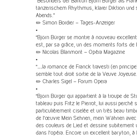
“Besonders der Bariton Björn Bürger als Frank
tänzerischem Rhythmus, klarer Diktion und s
Abends.”
✏️ Simon Bordier – Tages-Anzeiger
•
“Björn Bürger se montre à nouveau excellen
est, par sa grâce, un des moments forts de l
✏️ Nicolas Blanmont – Opéra Magazine
•
“…la romance de Franck travesti (en principe
semble tout droit sortie de la Veuve Joyeuse
✏️ Charles Sigel – Forum Opera
•
“Björn Bürger qui appartient à la troupe de S
tableau puis Fritz le Pierrot, lui aussi perché 
particulièrement ciselée et un très beau timb
de l’œuvre Mein Sehnen, mein Wähnen avec un
des couleurs de Lied et dessine subitement 
dans l’opéra. Encore un excellent baryton, à l