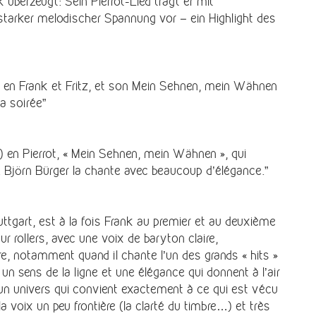
 überzeugt: Sein Pierrot-Lied trägt er mit
tarker melodischer Spannung vor – ein Highlight des
t en Frank et Fritz, et son Mein Sehnen, mein Wähnen
a soirée”
) en Pierrot, « Mein Sehnen, mein Wähnen », qui
. Björn Bürger la chante avec beaucoup d’élégance.”
tuttgart, est à la fois Frank au premier et au deuxième
sur rollers, avec une voix de baryton claire,
re, notamment quand il chante l’un des grands « hits »
 sens de la ligne et une élégance qui donnent à l’air
un univers qui convient exactement à ce qui est vécu
a voix un peu frontière (la clarté du timbre…) et très