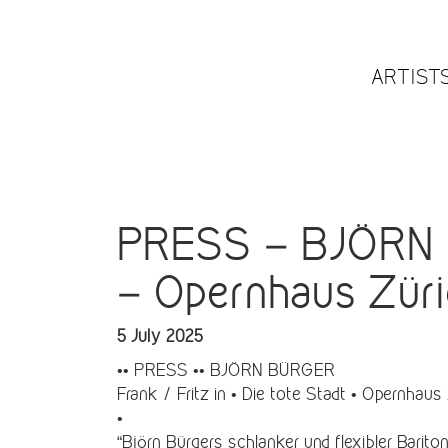
ARTIST
PRESS – BJÖRN BÜ
– Opernhaus Zür
5 July 2025
•• PRESS •• BJÖRN BÜRGER
Frank / Fritz in • Die tote Stadt • Opernhaus
•
“Björn Bürgers schlanker und flexibler Barito