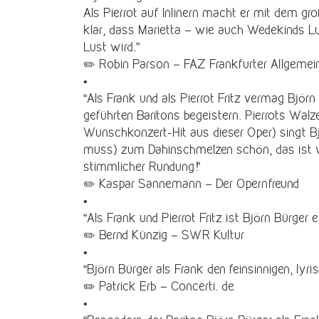
Als Pierrot auf Inlinern macht er mit dem g
klar, dass Marietta – wie auch Wedekinds Lu
Lust wird.”
✏️ Robin Parson – FAZ Frankfurter Allgemei
•
“Als Frank und als Pierrot Fritz vermag Bjö
geführten Baritons begeistern. Pierrots Wal
Wunschkonzert-Hit aus dieser Oper) singt Bj
muss) zum Dahinschmelzen schön, das ist vo
stimmlicher Rundung!”
✏️ Kaspar Sannemann – Der Opernfreund
•
“Als Frank und Pierrot Fritz ist Björn Bürger 
✏️ Bernd Künzig – SWR Kultur
•
“Björn Bürger als Frank den feinsinnigen, lyris
✏️ Patrick Erb – Concerti. de
•