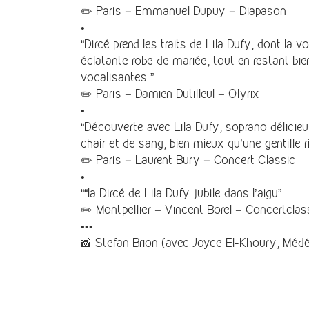
✏️ Paris – Emmanuel Dupuy – Diapason
•
“Dircé prend les traits de Lila Dufy, dont l
éclatante robe de mariée, tout en restant bi
vocalisantes ”
✏️ Paris – Damien Dutilleul – Olyrix
•
“Découverte avec Lila Dufy, soprano délicieu
chair et de sang, bien mieux qu’une gentille r
✏️ Paris – Laurent Bury – Concert Classic
•
““la Dircé de Lila Dufy jubile dans l’aigu”
✏️ Montpellier – Vincent Borel – Concertclas
•••
📸 Stefan Brion (avec Joyce El-Khoury, Méd