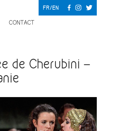
FR
EN
CONTACT
 de Cherubini –
anie