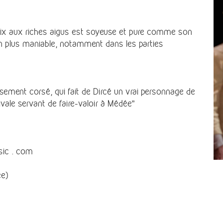
a voix aux riches aigus est soyeuse et pure comme son
en plus maniable, notamment dans les parties
sement corsé, qui fait de Dircé un vrai personnage de
ivale servant de faire-valoir à Médée”
sic . com
ée)