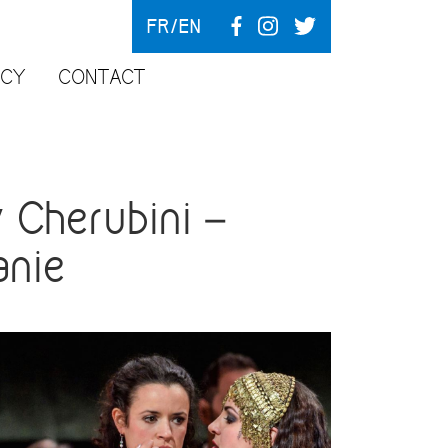
FR
EN
NCY
CONTACT
 Cherubini –
anie