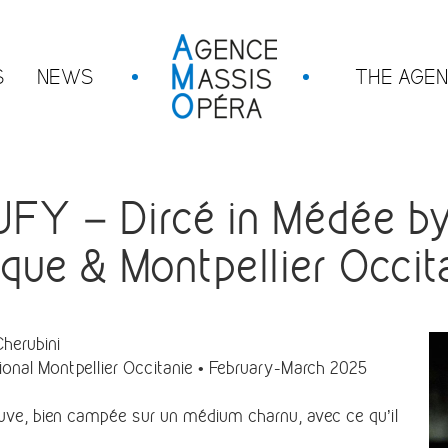
S
NEWS
THE AGE
Y – Dircé in Médée by
que & Montpellier Occit
herubini
ional Montpellier Occitanie • February-March 2025
preuve, bien campée sur un médium charnu, avec ce qu’il