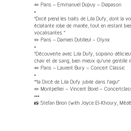
✏️ Paris – Emmanuel Dupuy – Diapason
•
“Dircé prend les traits de Lila Dufy, dont l
éclatante robe de mariée, tout en restant bi
vocalisantes ”
✏️ Paris – Damien Dutilleul – Olyrix
•
“Découverte avec Lila Dufy, soprano délicieu
chair et de sang, bien mieux qu’une gentille r
✏️ Paris – Laurent Bury – Concert Classic
•
““la Dircé de Lila Dufy jubile dans l’aigu”
✏️ Montpellier – Vincent Borel – Concertclas
•••
📸 Stefan Brion (with Joyce El-Khoury, Méd