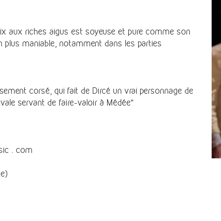
a voix aux riches aigus est soyeuse et pure comme son
en plus maniable, notamment dans les parties
sement corsé, qui fait de Dircé un vrai personnage de
ivale servant de faire-valoir à Médée”
sic . com
ée)