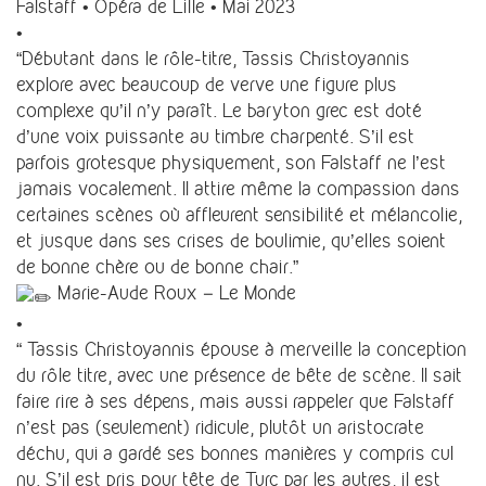
Falstaff •
Opéra de Lille
• Mai 2023
•
“Débutant dans le rôle-titre, Tassis Christoyannis
explore avec beaucoup de verve une figure plus
complexe qu’il n’y paraît. Le baryton grec est doté
d’une voix puissante au timbre charpenté. S’il est
parfois grotesque physiquement, son Falstaff ne l’est
jamais vocalement. Il attire même la compassion dans
certaines scènes où affleurent sensibilité et mélancolie,
et jusque dans ses crises de boulimie, qu’elles soient
de bonne chère ou de bonne chair.”
Marie-Aude Roux – Le Monde
•
“ Tassis Christoyannis épouse à merveille la conception
du rôle titre, avec une présence de bête de scène. Il sait
faire rire à ses dépens, mais aussi rappeler que Falstaff
n’est pas (seulement) ridicule, plutôt un aristocrate
déchu, qui a gardé ses bonnes manières y compris cul
nu. S’il est pris pour tête de Turc par les autres, il est