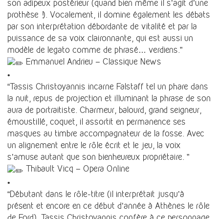
son adipeux postérieur (quand bien même il s’agit d’une
prothèse !). Vocalement, il domine également les débats
par son interprétation débordante de vitalité et par la
puissance de sa voix claironnante, qui est aussi un
modèle de legato comme de phrasé… verdiens.”
Emmanuel Andrieu – Classique News
•
“Tassis Christoyannis incarne Falstaff tel un phare dans
la nuit, repus de projection et illuminant la phrase de son
aura de portraitiste. Charmeur, balourd, grand seigneur,
émoustillé, coquet, il assortit en permanence ses
masques au timbre accompagnateur de la fosse. Avec
un alignement entre le rôle écrit et le jeu, la voix
s’amuse autant que son bienheureux propriétaire. ”
Thibault Vicq – Opera Online
•
“Débutant dans le rôle-titre (il interprétait jusqu’à
présent et encore en ce début d’année à Athènes le rôle
de Ford), Tassis Christoyannis confère à ce personnage