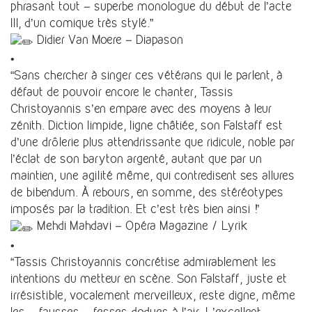
phrasant tout – superbe monologue du début de l’acte
III, d’un comique très stylé.”
Didier Van Moere – Diapason
•
“Sans chercher à singer ces vétérans qui le parlent, à
défaut de pouvoir encore le chanter, Tassis
Christoyannis s’en empare avec des moyens à leur
zénith. Diction limpide, ligne châtiée, son Falstaff est
d’une drôlerie plus attendrissante que ridicule, noble par
l’éclat de son baryton argenté, autant que par un
maintien, une agilité même, qui contredisent ses allures
de bibendum. À rebours, en somme, des stéréotypes
imposés par la tradition. Et c’est très bien ainsi !”
Mehdi Mahdavi – Opéra Magazine / Lyrik
•
“Tassis Christoyannis concrétise admirablement les
intentions du metteur en scène. Son Falstaff, juste et
irrésistible, vocalement merveilleux, reste digne, même