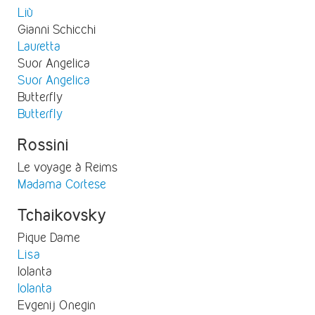
Liù
Gianni Schicchi
Lauretta
Suor Angelica
Suor Angelica
Butterfly
Butterfly
Rossini
Le voyage à Reims
Madama Cortese
Tchaikovsky
Pique Dame
Lisa
Iolanta
Iolanta
Evgenij Onegin