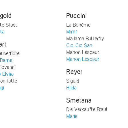
gold
Puccini
ote Stadt
La Bohème
tta
Mimì
Madama Butterfly
art
Cio-Cio San
Manon Lescaut
auberflöte
Manon Lescaut
 Dame
iovanni
Reyer
 Elvira
fan tutte
Sigurd
igi
Hilda
Smetana
Die Verkaufte Braut
Marie