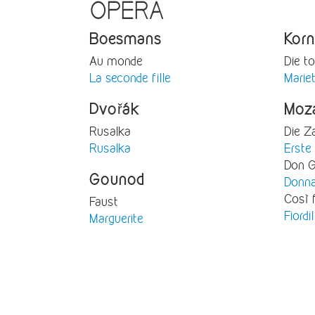
OPERA
Boesmans
Korn
Au monde
Die t
La seconde fille
Marie
Dvořák
Moz
Rusalka
Die Z
Rusalka
Erste
Don G
Gounod
Donna
Così 
Faust
Fiordil
Marguerite