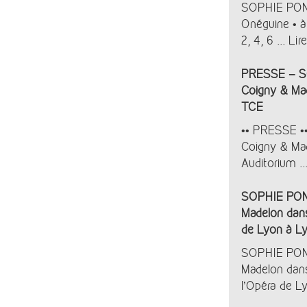
SOPHIE POND
Onéguine • à 
2, 4, 6 ...
Lire
PRESSE – S
Coigny & Mad
TCE
•• PRESSE •
Coigny & Mad
Auditorium ..
SOPHIE PONJ
Madelon dans
de Lyon à Ly
SOPHIE PONJ
Madelon dans
l’Opéra de Ly