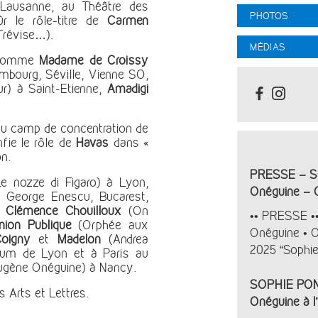
 Lausanne, au Théâtre des
PHOTOS
ûr le rôle-titre de
Carmen
 Trévise…).
MÉDIAS
s comme
Madame de Croissy
mbourg, Séville, Vienne SO,
r) à Saint-Etienne,
Amadigi
 du camp de concentration de
nfie le rôle de
Havas
dans «
n.
PRESSE – SO
e nozze di Figaro) à Lyon,
Onéguine – O
 George Enescu, Bucarest,
,
Clémence Chouilloux
(On
•• PRESSE •
inion Publique
(Orphée aux
Onéguine • O
oigny
et
Madelon
(Andrea
2025 “Sophie 
rium de Lyon et à Paris au
gène Onéguine) à Nancy.
SOPHIE POND
s Arts et Lettres.
Onéguine à l