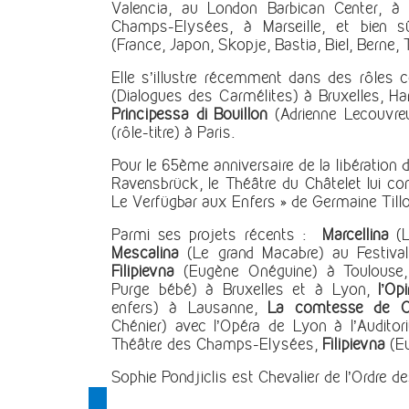
Valencia, au London Barbican Center, à
Champs-Elysées, à Marseille, et bien s
(France, Japon, Skopje, Bastia, Biel, Berne,
Elle s’illustre récemment dans des rôle
(Dialogues des Carmélites) à Bruxelles, Ha
Principessa di Bouillon
(Adrienne Lecouvreu
(rôle-titre) à Paris.
Pour le 65ème anniversaire de la libération
Ravensbrück, le Théâtre du Châtelet lui co
Le Verfügbar aux Enfers » de Germaine Tillo
Parmi ses projets récents :
Marcellina
(L
Mescalina
(Le grand Macabre) au Festival
Filipievna
(Eugène Onéguine) à Toulouse
Purge bébé) à Bruxelles et à Lyon,
l’Op
enfers) à Lausanne,
La comtesse de C
Chénier) avec l’Opéra de Lyon à l’Audito
Théâtre des Champs-Elysées,
Filipievna
(Eu
Sophie Pondjiclis est Chevalier de l’Ordre de