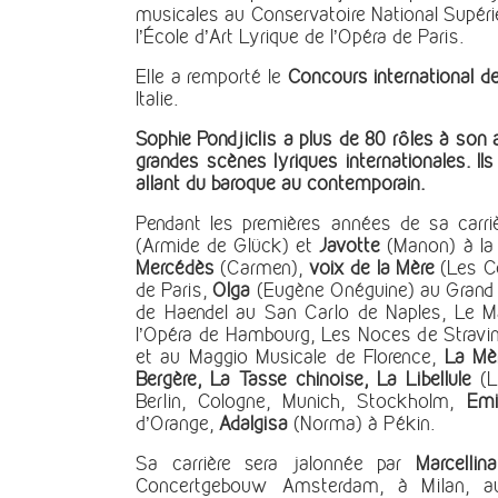
musicales au Conservatoire National Supéri
l’École d’Art Lyrique de l’Opéra de Paris.
Elle a remporté le
Concours international de
Italie.
Sophie Pondjiclis a plus de 80 rôles à son ac
grandes scènes lyriques internationales. Ils
allant du baroque au contemporain.
Pendant les premières années de sa carriè
(Armide de Glück) et
Javotte
(Manon) à la 
Mercédès
(Carmen),
voix de la
Mère
(Les Co
de Paris,
Olga
(Eugène Onéguine) au Grand
de Haendel au San Carlo de Naples, Le Ma
l’Opéra de Hambourg, Les Noces de Stravi
et au Maggio Musicale de Florence,
La Mèr
Bergère, La Tasse chinoise, La Libellule
(L’
Berlin, Cologne, Munich, Stockholm,
Emi
d’Orange,
Adalgisa
(Norma) à Pékin.
Sa carrière sera jalonnée par
Marcellina
Concertgebouw Amsterdam, à Milan, a