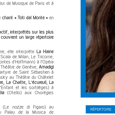
eur de Musique de Paris et à
 chant « Toti dal Monte »
en
tif, interprétés sur les plus
 couvrent un large répertoire
re, elle interprète
La Haine
Scala de Milan, Le Tricorne,
ntes d’Hoffmann) à l’Opéra
 Théâtre de Genève,
Amadigi
rtyre de Saint Sébastien à
nsky au Théâtre du Châtelet
e, La Chatte, L’écureuil, La
Enfant et les sortilèges) à
lia
(Otello) aux Chorégies
(Le nozze di Figaro) au
RÉPERTOIRE
u Palau de la Musica de