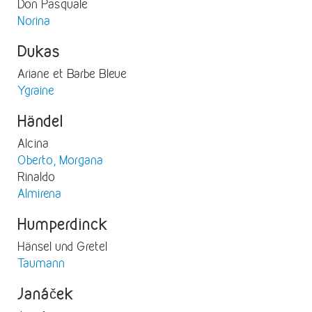
Don Pasquale
Norina
Dukas
Ariane et Barbe Bleue
Ygraine
Händel
Alcina
Oberto, Morgana
Rinaldo
Almirena
Humperdinck
Hänsel und Gretel
Taumann
Janáček