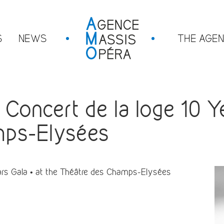
S
NEWS
THE AGE
oncert de la loge 10 Ye
mps-Elysées
ars Gala • at the Théâtre des Champs-Elysées