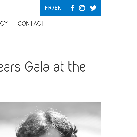
FR
EN
NCY
CONTACT
ars Gala at the